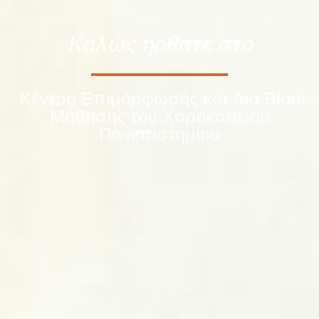
Καλώς ήρθατε στο
Κέντρο Επιμόρφωσης και Διά Βίου
Μάθησης του Χαροκοπείου
Πανεπιστημίου