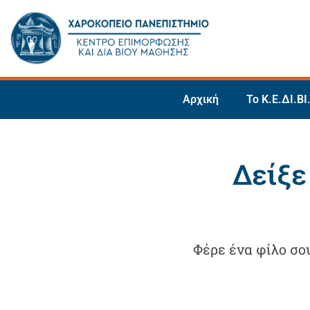
Αρχική
Το Κ.Ε.ΔΙ.ΒΙ
Δείξε
Φέρε ένα φίλο σο