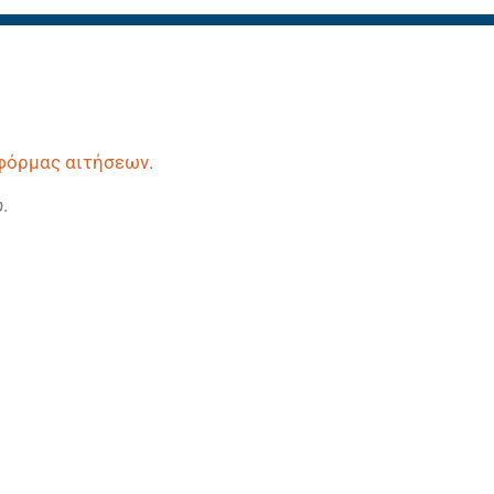
φόρμας αιτήσεων
.
υ.