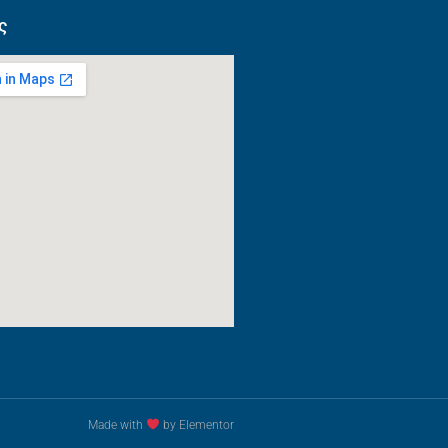
ς
Made with
by Elementor