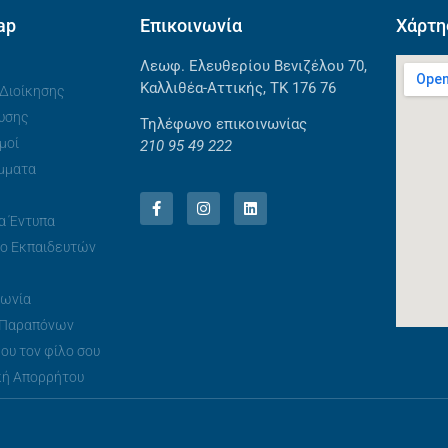
ap
Επικοινωνία
Χάρτη
Λεωφ. Ελευθερίου Βενιζέλου 70,
Καλλιθέα-Αττικής, ΤΚ 176 76
Διοίκησης
υσης
Τηλέφωνο επικοινωνίας
μοί
210 95 49 222
μματα
α Έντυπα
ο Εκπαιδευτών
νωνία
 Παραπόνων
ου τον φίλο σου
κή Απορρήτου