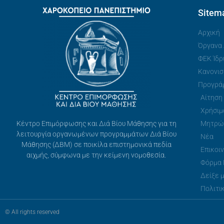
Sitem
Αρχική
Όργανα 
ΦΕΚ Ίδρ
Κανονισ
Προγρά
Αίτηση
Χρήσιμ
Μητρώ
Κέντρο Επιμόρφωσης και Διά Βίου Μάθησης για τη
λειτουργία οργανωμένων προγραμμάτων Διά Βίου
Νέα
Μάθησης (ΔΒΜ) σε ποικίλα επιστημονικά πεδία
Επικοι
αιχμής, σύμφωνα με την κείμενη νομοθεσία.
Φόρμα
Δείξε μ
Πολιτι
© All rights reserved