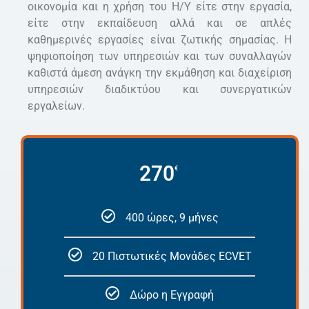
οικονομία και η χρήση του Η/Υ είτε στην εργασία,
είτε στην εκπαίδευση αλλά και σε απλές
καθημερινές εργασίες είναι ζωτικής σημασίας. Η
ψηφιοποίηση των υπηρεσιών και των συναλλαγών
καθιστά άμεση ανάγκη την εκμάθηση και διαχείριση
υπηρεσιών διαδικτύου και συνεργατικών
εργαλείων.
270
€
400 ώρες, 9 μήνες
20 Πιστωτικές Μονάδες ECVET
Δώρο η Εγγραφή