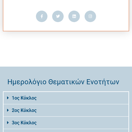
Ημερολόγιο Θεματικών Ενοτήτων
1ος Κύκλος
2ος Κύκλος
3ος Κύκλος