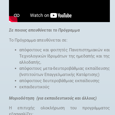
Σε ποιους απευθύνεται το Πρόγραμμα
Το Πρόγραμμα απευθύνεται σε:
απόφοιτους και φοιτητές Πανεπιστημιακών και
Τεχνολογικών Ιδρυμάτων της ημεδαπής και της
αλλοδαπής,
απόφοιτους μετα-δευτεροβάθμιας εκπαίδευσης
(Ινστιτούτων Επαγγελματικής Κατάρτισης)
απόφοιτους δευτεροβάθμιας εκπαίδευσης
εκπαιδευτικούς
Μοριοδότηση (για εκπαιδευτικούς και άλλους)
Η επιτυχής ολοκλήρωση του προγράμματος
εξασφαλίζει: