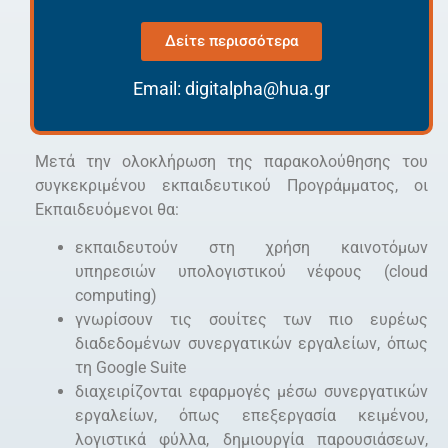
Δείτε περισσότερα
Email:
digitalpha@hua.gr
Μετά την ολοκλήρωση της παρακολούθησης του
συγκεκριμένου εκπαιδευτικού Προγράμματος, οι
Εκπαιδευόμενοι θα:
εκπαιδευτούν στη χρήση καινοτόμων
υπηρεσιών υπολογιστικού νέφους (cloud
computing)
γνωρίσουν τις σουίτες των πιο ευρέως
διαδεδομένων συνεργατικών εργαλείων, όπως
τη Google Suite
διαχειρίζονται εφαρμογές μέσω συνεργατικών
εργαλείων, όπως επεξεργασία κειμένου,
λογιστικά φύλλα, δημιουργία παρουσιάσεων,