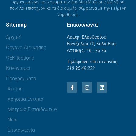
οργανωμένων προγραμμάτων Διά Βίου Μάθησης (ΔΒΜ) σε
ποικίλα επιστημονικά πεδία αιχμής, σύμφωνα με την κείμενη
νομοθεσία.
Sitemap
Επικοινωνία
Αρχική
Λεωφ. Ελευθερίου
Βενιζέλου 70, Καλλιθέα-
Όργανα Διοίκησης
Αττικής, ΤΚ 176 76
ΦΕΚ Ίδρυσης
Τηλέφωνο επικοινωνίας
Κανονισμοί
210 95 49 222
Προγράμματα
Αίτηση
Χρήσιμα Έντυπα
Μητρώο Εκπαιδευτών
Νέα
Επικοινωνία