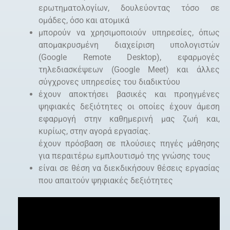
ερωτηματολογίων, δουλεύοντας τόσο σε
ομάδες, όσο και ατομικά
μπορούν να χρησιμοποιούν υπηρεσίες, όπως
απομακρυσμένη διαχείριση υπολογιστών
(Google Remote Desktop), εφαρμογές
τηλεδιασκέψεων (Google Meet) και άλλες
σύγχρονες υπηρεσίες του διαδικτύου
έχουν αποκτήσει βασικές και προηγμένες
ψηφιακές δεξιότητες οι οποίες έχουν άμεση
εφαρμογή στην καθημερινή μας ζωή και,
κυρίως, στην αγορά εργασίας.
έχουν πρόσβαση σε πλούσιες πηγές μάθησης
για περαιτέρω εμπλουτισμό της γνώσης τους
είναι σε θέση να διεκδικήσουν θέσεις εργασίας
που απαιτούν ψηφιακές δεξιότητες