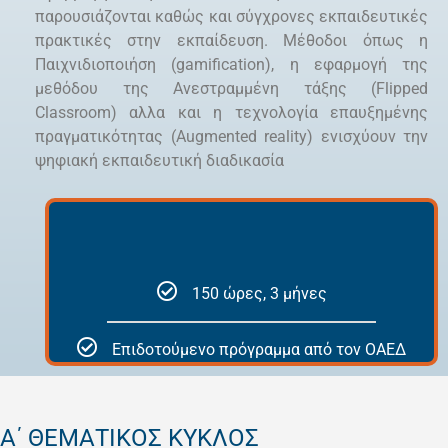
παρουσιάζονται καθώς και σύγχρονες εκπαιδευτικές
πρακτικές στην εκπαίδευση. Μέθοδοι όπως η
Παιχνιδιοποιήση (gamification), η εφαρμογή της
μεθόδου της Ανεστραμμένη τάξης (Flipped
Classroom) αλλα και η τεχνολογία επαυξημένης
πραγματικότητας (Augmented reality) ενισχύουν την
ψηφιακή εκπαιδευτική διαδικασία
150 ώρες, 3 μήνες
Επιδοτούμενο πρόγραμμα από τον ΟΑΕΔ
Α΄ ΘΕΜΑΤΙΚΟΣ ΚΥΚΛΟΣ