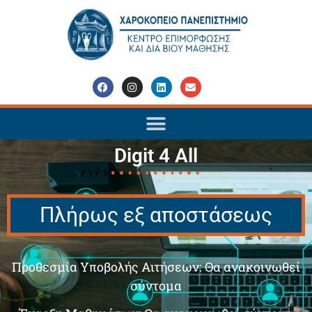
Digit 4 All
Πλήρως εξ αποστάσεως
Προθεσμία Υποβολής Αιτήσεων: Θα ανακοινωθεί
σύντομα