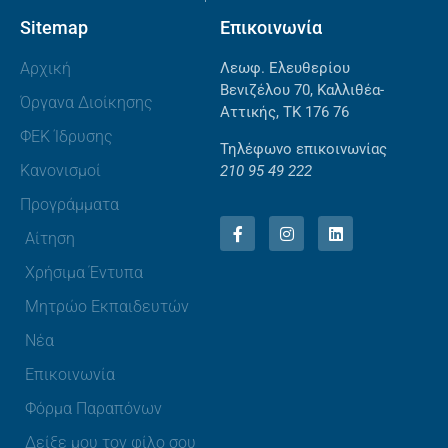
Sitemap
Επικοινωνία
Αρχική
Λεωφ. Ελευθερίου
Βενιζέλου 70, Καλλιθέα-
Όργανα Διοίκησης
Αττικής, ΤΚ 176 76
ΦΕΚ Ίδρυσης
Τηλέφωνο επικοινωνίας
Κανονισμοί
210 95 49 222
Προγράμματα
Αίτηση
Χρήσιμα Έντυπα
Μητρώο Εκπαιδευτών
Νέα
Επικοινωνία
Φόρμα Παραπόνων
Δείξε μου τον φίλο σου