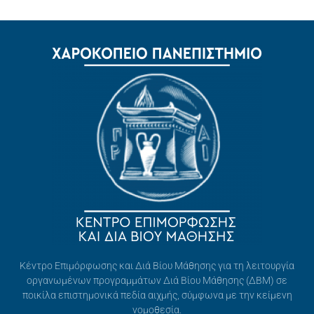
Κέντρο Επιμόρφωσης και Διά Βίου Μάθησης για τη λειτουργία
οργανωμένων προγραμμάτων Διά Βίου Μάθησης (ΔΒΜ) σε
ποικίλα επιστημονικά πεδία αιχμής, σύμφωνα με την κείμενη
νομοθεσία.